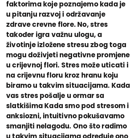
faktorima koje poznajemo kada je
u pitanju razvoj i održavanje
zdrave crevne flore. No, stres
također igra važnu ulogu, a
životinje izložene stresu zbog toga
mogu doživjeti negativne promjene
u crijevnoj flori. Stres može uticati i
na crijevnu floru kroz hranu koju
biramo u takvim situacijama. Kada
vas stres pošalje u ormar sa
slatkišima Kada smo pod stresom i
anksiozni, intuitivno pokušavamo
smanjiti nelagodu. Ono što radimo
u takvim situacijama određuje ono