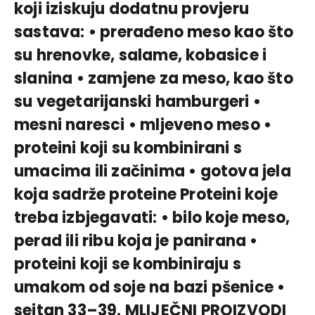
koji iziskuju dodatnu provjeru
sastava: • prerađeno meso kao što
su hrenovke, salame, kobasice i
slanina • zamjene za meso, kao što
su vegetarijanski hamburgeri •
mesni naresci • mljeveno meso •
proteini koji su kombinirani s
umacima ili začinima • gotova jela
koja sadrže proteine Proteini koje
treba izbjegavati: • bilo koje meso,
perad ili ribu koja je panirana •
proteini koji se kombiniraju s
umakom od soje na bazi pšenice •
seitan 33–39. MLIJEČNI PROIZVODI