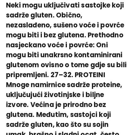
Neki mogu uključivati sastojke koji
sadrže gluten. Obično,
nezaslađeno, sušeno voće i povrće
mogu biti i bez glutena. Prethodno
nasjeckano voće i povrće: Oni
mogu biti unakrsno kontaminirani
glutenom ovisno o tome gdje su bili
pripremljeni. 27–32. PROTEINI
Mnoge namirnice sadrže proteine,
uključujući životinjske i biljne
izvore. Većina je prirodno bez
glutena. Međutim, sastojci koji
sadrže gluten, kao što su sojin
umak, brašno i sladni ocat, često