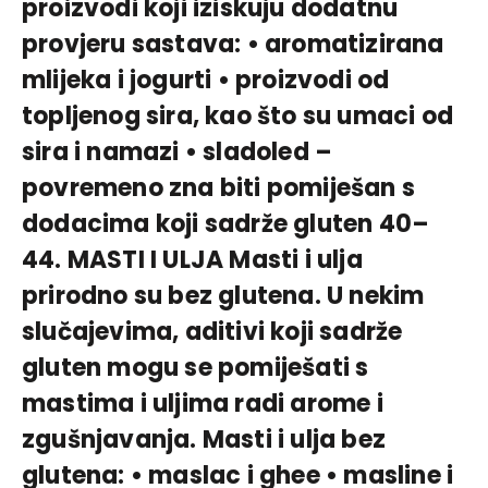
proizvodi koji iziskuju dodatnu
provjeru sastava: • aromatizirana
mlijeka i jogurti • proizvodi od
topljenog sira, kao što su umaci od
sira i namazi • sladoled –
povremeno zna biti pomiješan s
dodacima koji sadrže gluten 40–
44. MASTI I ULJA Masti i ulja
prirodno su bez glutena. U nekim
slučajevima, aditivi koji sadrže
gluten mogu se pomiješati s
mastima i uljima radi arome i
zgušnjavanja. Masti i ulja bez
glutena: • maslac i ghee • masline i