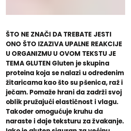
ŠTO NE ZNAČI DA TREBATE JESTI
ONO ŠTO IZAZIVA UPALNE REAKCIJE
U ORGANIZMU U OVOM TEKSTU JE
TEMA GLUTEN Gluten je skupina
proteina koja se nalazi u određenim
žitaricama kao što su pšenica, raž i
ječam. Pomaže hrani da zadrži svoj
oblik pružajući elastičnost i vlagu.
Također omogućuje kruhu da
naraste i daje teksturu za žvakanje.
Iako je gluten siguran za većinu