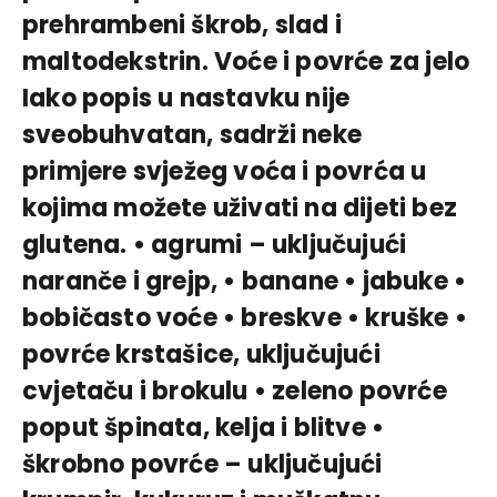
prehrambeni škrob, slad i
maltodekstrin. Voće i povrće za jelo
Iako popis u nastavku nije
sveobuhvatan, sadrži neke
primjere svježeg voća i povrća u
kojima možete uživati na dijeti bez
glutena. • agrumi – uključujući
naranče i grejp, • banane • jabuke •
bobičasto voće • breskve • kruške •
povrće krstašice, uključujući
cvjetaču i brokulu • zeleno povrće
poput špinata, kelja i blitve •
škrobno povrće – uključujući