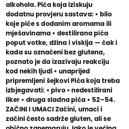
alkohola. Pića koja iziskuju
dodatnu provjeru sastava: • bilo
koje piće s dodanim aromama ili
mješavinama • destilirana pića
poput votke, džina i viskija — čak i
kada su označeni bez glutena,
poznato je da izazivaju reakciju
kod nekih ljudi • unaprijed
pripremljeni šejkovi Pića koja treba
izbjegavati: • pivo • nedestilirani
liker • druga sladna pića • 52–54.
ZAČINI I UMACI Začini, umaci i
začini često sadrže gluten, ali se
obično zanemaruju. Iako je većina