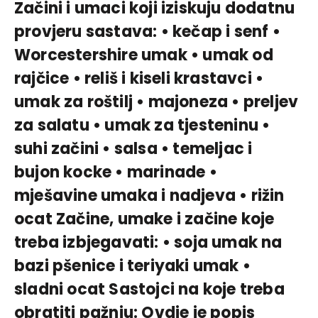
Začini i umaci koji iziskuju dodatnu
provjeru sastava: • kečap i senf •
Worcestershire umak • umak od
rajčice • reliš i kiseli krastavci •
umak za roštilj • majoneza • preljev
za salatu • umak za tjesteninu •
suhi začini • salsa • temeljac i
bujon kocke • marinade •
mješavine umaka i nadjeva • rižin
ocat Začine, umake i začine koje
treba izbjegavati: • soja umak na
bazi pšenice i teriyaki umak •
sladni ocat Sastojci na koje treba
obratiti pažnju: Ovdje je popis