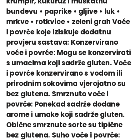
krumpir, kukuruz i muškatnu
bundevu • paprike • gljive • luk •
mrkve • rotkvice • zeleni grah Voće
i povrće koje iziskuje dodatnu
provjeru sastava: Konzervirano
voće i povrće: Mogu se konzervirati
s umacima koji sadrže gluten. Voće
i povrće konzervirano s vodom ili
prirodnim sokovima vjerojatno su
bez glutena. Smrznuto voće i
povrće: Ponekad sadrže dodane
arome i umake koji sadrže gluten.
Obične smrznute sorte su tipične
bez glutena. Suho voće i povrće: