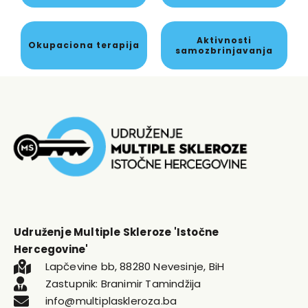
Aktivnosti
Okupaciona terapija
samozbrinjavanja
Udruženje Multiple Skleroze 'Istočne
Hercegovine'
Lapčevine bb, 88280 Nevesinje, BiH
Zastupnik: Branimir Tamindžija
info@multiplaskleroza.ba