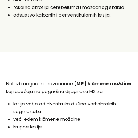
fokalna atrofija cerebeluma i moždanog stabla
odsustvo kaloznih i periventikularnih lezija.
Nalazi magnetne rezonance
(MR) kičmene moždine
koji upućuju na pogrešnu dijagnozu MS su:
lezije veće od dvostruke dužine vertebralnih
segmenata
veći edem kičmene moždine
krupne lezije.