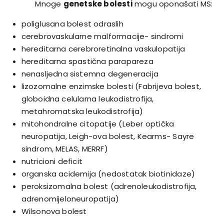
Mnoge
genetske bolesti
mogu oponašati MS:
poliglusana bolest odraslih
cerebrovaskularne malformacije- sindromi
hereditarna cerebroretinalna vaskulopatija
hereditarna spastična parapareza
nenasljedna sistemna degeneracija
lizozomalne enzimske bolesti (Fabrijeva bolest,
globoidna celularna leukodistrofija,
metahromatska leukodistrofija)
mitohondralne citopatije (Leber optička
neuropatija, Leigh-ova bolest, Kearms- Sayre
sindrom, MELAS, MERRF)
nutricioni deficit
organska acidemija (nedostatak biotinidaze)
peroksizomalna bolest (adrenoleukodistrofija,
adrenomijeloneuropatija)
Wilsonova bolest