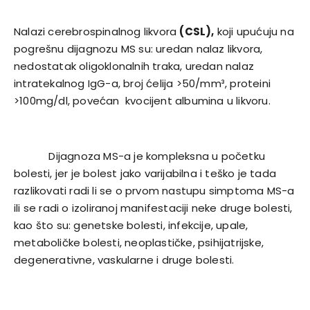
Nalazi cerebrospinalnog likvora
(CSL),
koji upućuju na
pogrešnu dijagnozu MS su: uredan nalaz likvora,
nedostatak oligoklonalnih traka, uredan nalaz
intratekalnog IgG-a, broj ćelija >50/mm³, proteini
>100mg/dl, povećan kvocijent albumina u likvoru.
Dijagnoza MS-a je kompleksna u početku
bolesti, jer je bolest jako varijabilna i teško je tada
razlikovati radi li se o prvom nastupu simptoma MS-a
ili se radi o izoliranoj manifestaciji neke druge bolesti,
kao što su: genetske bolesti, infekcije, upale,
metaboličke bolesti, neoplastičke, psihijatrijske,
degenerativne, vaskularne i druge bolesti.