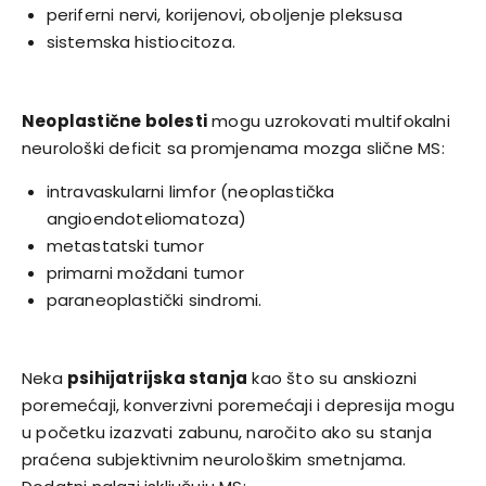
periferni nervi, korijenovi, oboljenje pleksusa
sistemska histiocitoza.
Neoplastične bolesti
mogu uzrokovati multifokalni
neurološki deficit sa promjenama mozga slične MS:
intravaskularni limfor (neoplastička
angioendoteliomatoza)
metastatski tumor
primarni moždani tumor
paraneoplastički sindromi.
Neka
psihijatrijska stanja
kao što su anskiozni
poremećaji, konverzivni poremećaji i depresija mogu
u početku izazvati zabunu, naročito ako su stanja
praćena subjektivnim neurološkim smetnjama.