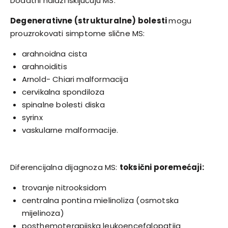
Dodatni nalazi isključuju MS:
Degenerativne (strukturalne) bolesti
mogu
prouzrokovati simptome slične MS:
arahnoidna cista
arahnoiditis
Arnold- Chiari malformacija
cervikalna spondiloza
spinalne bolesti diska
syrinx
vaskularne malformacije.
Diferencijalna dijagnoza MS:
toksični poremećaji:
trovanje nitrooksidom
centralna pontina mielinoliza (osmotska
mijelinoza)
posthemoterapijska leukoencefalopatija