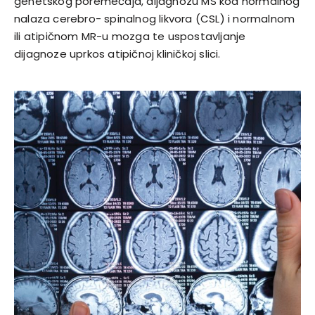
genetskog poremećaja, dijagnozu MS kod normalnog
nalaza cerebro- spinalnog likvora (CSL) i normalnom
ili atipičnom MR-u mozga te uspostavljanje
dijagnoze uprkos atipičnoj kliničkoj slici.