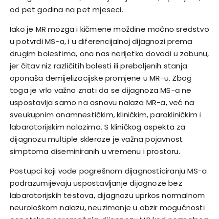
od pet godina na pet mjeseci.
Iako je MR mozga i kičmene moždine moćno sredstvo
u potvrdi MS-a, i u diferencijalnoj dijagnozi prema
drugim bolestima, ono nas nerijetko dovodi u zabunu,
jer čitav niz različitih bolesti ili preboljenih stanja
oponaša demijelizacijske promjene u MR-u. Zbog
toga je vrlo važno znati da se dijagnoza MS-a ne
uspostavlja samo na osnovu nalaza MR-a, već na
sveukupnim anamnestičkim, kliničkim, parakliničkim i
labaratorijskim nalazima. S kliničkog aspekta za
dijagnozu multiple skleroze je važna pojavnost
simptoma diseminiranih u vremenu i prostoru.
Postupci koji vode pogrešnom dijagnosticiranju MS-a
podrazumijevaju uspostavljanje dijagnoze bez
labaratorijskih testova, dijagnozu uprkos normalnom
neurološkom nalazu, neuzimanje u obzir mogućnosti