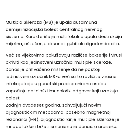
Multipla Skleroza (MS) je upala autoimuna
demijelinizacijska bolest centralnog nervnog
sistema. Karakteriše je multifokalna upala destrukcija
mijelina, oštećenje aksona i gubitak oligodendrocita.
Već se vijekovima pokušavaju različte bakterije i virusi
okriviti kao jedinstveni uzročnici multiple skleroze.
Danas je prihvaćeno mišljenje da ne postoji
jedinstveni uzročnik MS-a već su to različite virusne
infekcije koje u genetski predisponirane osobe
započinju patološki imunološki odgovor koji uzrokuje
bolest.
Zadnjih dvadeset godina, zahvaljujući novim
dijagnostičkim metodama, posebno magnetnoj
rezonanci (MR), dijagnosticiranje multiple skleroze je
mnogo lakše i brže, i smanjeno je danas, u prosjeku,