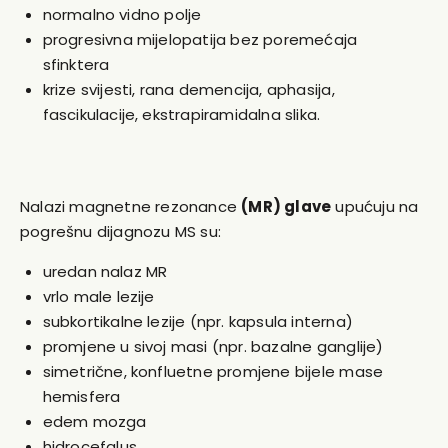
normalno vidno polje
progresivna mijelopatija bez poremećaja
sfinktera
krize svijesti, rana demencija, aphasija,
fascikulacije, ekstrapiramidalna slika.
Nalazi magnetne rezonance
(MR) glave
upućuju na
pogrešnu dijagnozu MS su:
uredan nalaz MR
vrlo male lezije
subkortikalne lezije (npr. kapsula interna)
promjene u sivoj masi (npr. bazalne ganglije)
simetrične, konfluetne promjene bijele mase
hemisfera
edem mozga
hidrocefalus