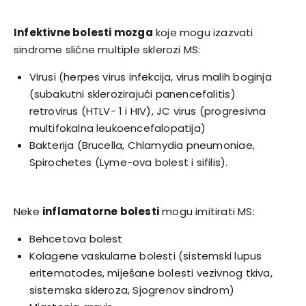
Infektivne bolesti mozga
koje mogu izazvati
sindrome slične multiple sklerozi MS:
Virusi (herpes virus infekcija, virus malih boginja
(subakutni sklerozirajući panencefalitis)
retrovirus (HTLV- 1 i HIV), JC virus (progresivna
multifokalna leukoencefalopatija)
Bakterija (Brucella, Chlamydia pneumoniae,
Spirochetes (Lyme-ova bolest i sifilis).
Neke
inflamatorne bolesti
mogu imitirati MS:
Behcetova bolest
Kolagene vaskularne bolesti (sistemski lupus
eritematodes, miješane bolesti vezivnog tkiva,
sistemska skleroza, Sjogrenov sindrom)