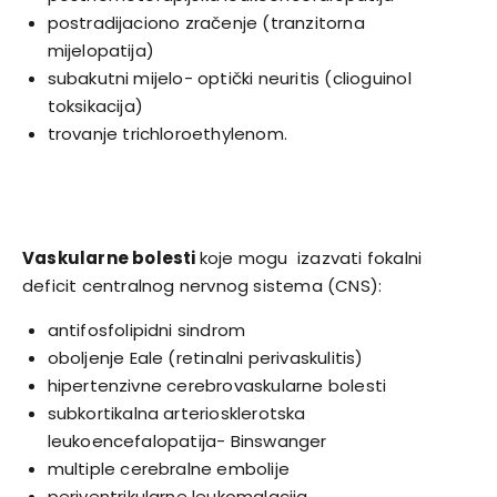
postradijaciono zračenje (tranzitorna
mijelopatija)
subakutni mijelo- optički neuritis (clioguinol
toksikacija)
trovanje trichloroethylenom.
Vaskularne bolesti
koje mogu izazvati fokalni
deficit centralnog nervnog sistema (CNS):
antifosfolipidni sindrom
oboljenje Eale (retinalni perivaskulitis)
hipertenzivne cerebrovaskularne bolesti
subkortikalna arteriosklerotska
leukoencefalopatija- Binswanger
multiple cerebralne embolije
periventrikularne leukomalacija