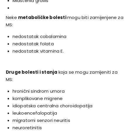
Miastenia gravis
Neke
metaboličke bolesti
mogu biti zamijenjene za
MS:
nedostatak cobalamina
nedostatak folata
nedostatak vitamina E.
Druge bolesti i stanja
koja se mogu zamijeniti za
MS:
hronični sindrom umora
komplikovane migrene
idiopatska centralna choroidopatija
leukoencefalopatija
migratorni senzori neuritis
neuroretinitis