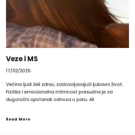
Veze i MS
17/02/2025
Većina ljudi želi zdrav, zadovoljavajući ljubavni život.
Fizička i emocionalna intimnost presudna je za
dugoročni opstanak odnosa u paru. Ali
Read More