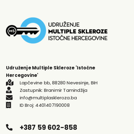
Udruženje Multiple Skleroze 'Istočne
Hercegovine'
Lapčevine bb, 88280 Nevesinje, BiH
Zastupnik: Branimir Tamindžija
info@multiplaskleroza.ba
ID Broj: 4401407190008
+387 59 602-858