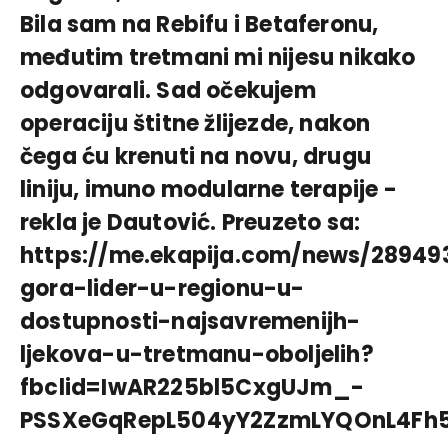
Bila sam na Rebifu i Betaferonu,
međutim tretmani mi nijesu nikako
odgovarali. Sad očekujem
operaciju štitne žlijezde, nakon
čega ću krenuti na novu, drugu
liniju, imuno modularne terapije -
rekla je Dautović. Preuzeto sa:
https://me.ekapija.com/news/28949
gora-lider-u-regionu-u-
dostupnosti-najsavremenijh-
ljekova-u-tretmanu-oboljelih?
fbclid=IwAR225bl5CxgUJm_-
PSSXeGqRepL504yY2ZzmLYQOnL4Fh