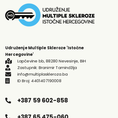
Udruženje Multiple Skleroze 'Istočne
Hercegovine'
Lapčevine bb, 88280 Nevesinje, BiH
Zastupnik: Branimir Tamindžija
info@multiplaskleroza.ba
ID Broj: 4401407190008
+387 59 602-858
+387 65 475-060