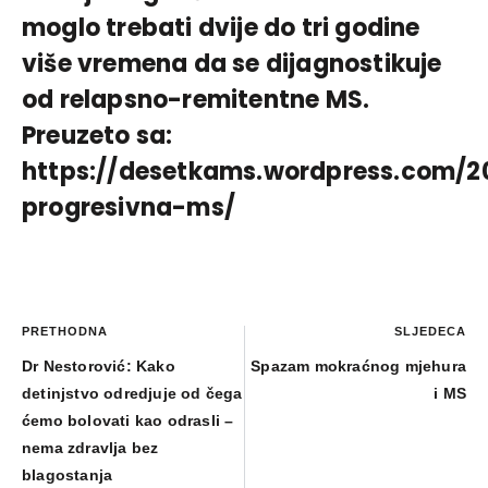
moglo trebati dvije do tri godine
više vremena da se dijagnostikuje
od relapsno-remitentne MS.
Preuzeto sa:
https://desetkams.wordpress.com/2
progresivna-ms/
PRETHODNA
SLJEDEĆA
Dr Nestorović: Kako
Spazam mokraćnog mjehura
detinjstvo odredjuje od čega
i MS
ćemo bolovati kao odrasli –
nema zdravlja bez
blagostanja