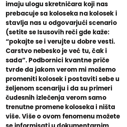
imaju ulogu skretničara koji nas
prebacuje sa koloseka na kolosek i
stavlja nas u odgovarjući scenario
(setite se Isusovih reči gde kaže:
“pokajte se i verujte u dobre vesti.
Carstvo nebesko je već tu, čak i
sada”. Podbornici kvantne priče
tvrde da jakom verom mi možemo
promeniti kolosek i postaviti sebe u
željenom scenariju i da su primeri
čudesnih izlečenja verom samo
trenutne promene koloseka i ništa
više. Više o ovom fenomenu možete
se informisati u dokumentarnim