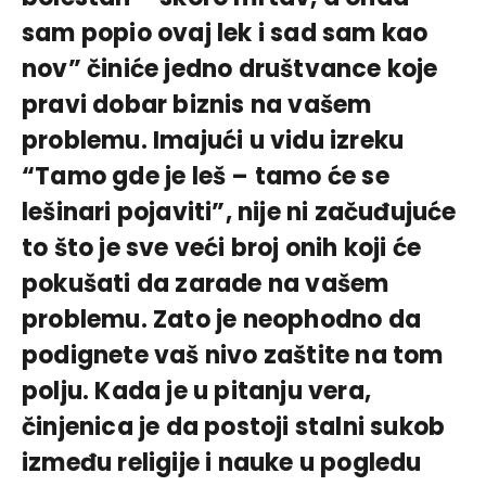
sam popio ovaj lek i sad sam kao
nov” činiće jedno društvance koje
pravi dobar biznis na vašem
problemu. Imajući u vidu izreku
“Tamo gde je leš – tamo će se
lešinari pojaviti”, nije ni začuđujuće
to što je sve veći broj onih koji će
pokušati da zarade na vašem
problemu. Zato je neophodno da
podignete vaš nivo zaštite na tom
polju. Kada je u pitanju vera,
činjenica je da postoji stalni sukob
između religije i nauke u pogledu