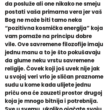
da posluže ali one nikako ne smeju
postati vaša primarna vera jer vaš
Bog ne može biti tamo neka
“pozitivna kosmička energija” koja
vam pomaže na principu dobre
vile. Ove savremene filozofije imaju
jednu manu a to je što pokušavaju
da glume neku vrstu savremene
religije. Čovek koji još uvek nije jak
u svojoj veri vrlo je sličan praznome
sudu u kome kada ulijete jednu
priču ona će zauzeti prostor drugoj
koja je mnogo bitnija i potrebnija.
Sve u svemu, ukoliko ojačate svoju