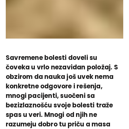
Savremene bolesti doveli su
čoveka u vrlo nezavidan položaj. S
obzirom da nauka još uvek nema
konkretne odgovore i rešenja,
mnogi pacijenti, suočeni sa
bezizlaznošću svoje bolesti traže
spas u veri. Mnogi od njih ne
razumeju dobro tu priču a masa