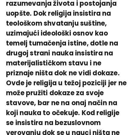
razumevanja života i postojanja
uopšte. Dok religija insistira na
teološkom shvatanju suštine,
uzimajući ideološki osnov kao
temelj tumačenja istine, dotle na
drugoj strani nauka insistira na
materijalističkom stavu i ne
priznaje ništa dok ne vidi dokaze.
Ovde je religija u težoj poziciji jer ne
može pružiti dokaze za svoje
stavove, bar ne na onaj način na
koji nauka to očekuje. Kod religije
se insistira na bezuslovnom
verovanju dok se u nauci ništa ne