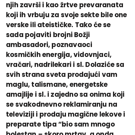
njih završi i kao žrtve prevaranata
koji ih vrbuju za svoje sekte bile one
verske ili ateističke. Tako će se
sada pojaviti brojni Božji
ambasadori, poznavaoci
kosmičkih energija, vidovnjaci,
vračari, nadrilekari i sl. Dolaziće sa
svih strana sveta prodajući vam
maglu, talismane, energetske
amajlije i sl. i zajedno sa onima koji
se svakodnevno reklamiranju na
televiziji i prodaju magične lekove i
preparate tipa “bio sam mnogo
bolestan – skoro mrtav, a onda