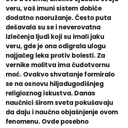
veru, vaš imuni sistem dobiće
dodatno naoružanje. Često puta
dešavala su se i neverovatna
izlečenja ljudi koji su imali jaku
veru, gde je ona odigrala ulogu
najjačeg leka protiv bolesti. Za
vernike molitva ima čudotvornu
moć. Ovakvo shvatanje formiralo
se na osnovu hiljadugodišnjeg
religioznog iskustva. Danas
naučnici širom sveta pokušavaju
da daju i naučno objašnjenje ovom
fenomenu. Ovde posebno