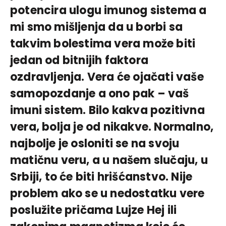
potencira ulogu imunog sistema a
mi smo mišljenja da u borbi sa
takvim bolestima vera može biti
jedan od bitnijih faktora
ozdravljenja. Vera će ojačati vaše
samopozdanje a ono pak – vaš
imuni sistem. Bilo kakva pozitivna
vera, bolja je od nikakve. Normalno,
najbolje je osloniti se na svoju
matičnu veru, a u našem slučaju, u
Srbiji, to će biti hrišćanstvo. Nije
problem ako se u nedostatku vere
poslužite pričama Lujze Hej ili