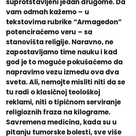
suprotstavljeni jedan drugome. Da
vam odmah kažemo – u
tekstovima rubrike “Armagedon”
potenciraćemo veru – sa
stanovišta religije. Naravno, ne
zapostavljamo time nauku i kad
god je to moguće pokušaćemo da
napravimo vezu između ova dva
sveta. Ali, nemojte misliti niti da se
tu radi o klasičnoj teološkoj
reklami, niti o tipičnom serviranje
religioznih fraza na kilograme.
Savremena medicina, kada su u
pitanju tumorske bolesti, sve više