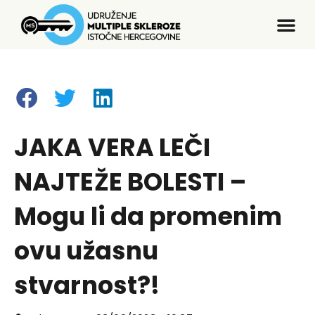
JAKA VERA LEČI
NAJTEŽE BOLESTI –
Mogu li da promenim
ovu užasnu
stvarnost?!