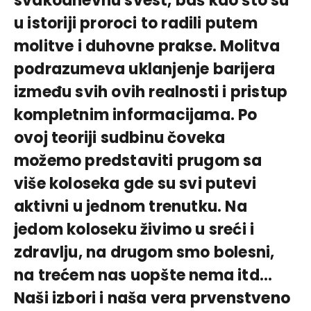
svakodnevnu svest, baš kao što su
u istoriji proroci to radili putem
molitve i duhovne prakse. Molitva
podrazumeva uklanjenje barijera
između svih ovih realnosti i pristup
kompletnim informacijama. Po
ovoj teoriji sudbinu čoveka
možemo predstaviti prugom sa
više koloseka gde su svi putevi
aktivni u jednom trenutku. Na
jedom koloseku živimo u sreći i
zdravlju, na drugom smo bolesni,
na trećem nas uopšte nema itd…
Naši izbori i naša vera prvenstveno