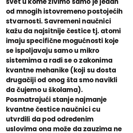
svet u kome živimo samo je jedan
od mnogih istovremeno postojećih
stvarnosti. Savremeni naučnici
kažu da najsitnije čestice tj. atomi
imaju specifične mogućnosti koje
se ispoljavaju samo u mikro
sistemima a radi se o zakonima
kvantne mehanike (koji su dosta
drugačiji od onog šta smo navikli
da čujemo u školama).
Posmatrajući stanje najmanje
kvantne čestice naučnici cu
utvrdili da pod određenim
uslovima ona može da zauzima ne