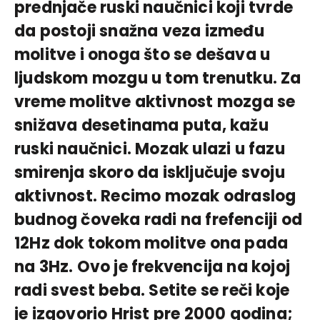
prednjače ruski naučnici koji tvrde
da postoji snažna veza između
molitve i onoga što se dešava u
ljudskom mozgu u tom trenutku. Za
vreme molitve aktivnost mozga se
snižava desetinama puta, kažu
ruski naučnici. Mozak ulazi u fazu
smirenja skoro da isključuje svoju
aktivnost. Recimo mozak odraslog
budnog čoveka radi na frefenciji od
12Hz dok tokom molitve ona pada
na 3Hz. Ovo je frekvencija na kojoj
radi svest beba. Setite se reči koje
je izgovorio Hrist pre 2000 godina;