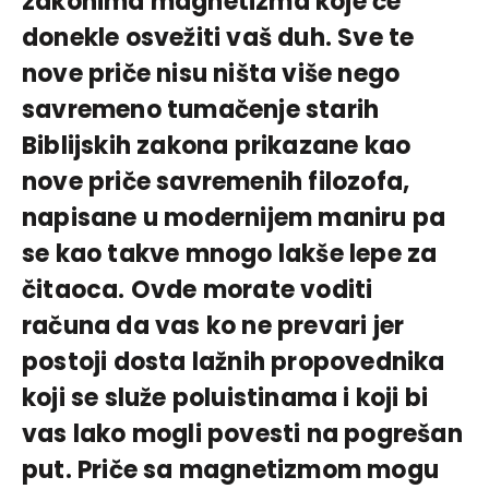
zakonima magnetizma koje će
donekle osvežiti vaš duh. Sve te
nove priče nisu ništa više nego
savremeno tumačenje starih
Biblijskih zakona prikazane kao
nove priče savremenih filozofa,
napisane u modernijem maniru pa
se kao takve mnogo lakše lepe za
čitaoca. Ovde morate voditi
računa da vas ko ne prevari jer
postoji dosta lažnih propovednika
koji se služe poluistinama i koji bi
vas lako mogli povesti na pogrešan
put. Priče sa magnetizmom mogu