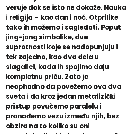
veruje dok se isto ne dokaže. Nauka
i religija – kao dan i noć. Otprilike
tako ih možemo i sagledati. Poput
jing-jang simbolike, dve
suprotnosti koje se nadopunjuju i
tek zajedno, kao dva dela u
slagalici, kada ih spojimo daju
kompletnu priču. Zato je
neophodno da povežemo ova dva
sveta i da kroz jedan metafizički
pristup povučemo paralelu i
pronađemo vezu između njih, bez
obzira na to koliko su oni