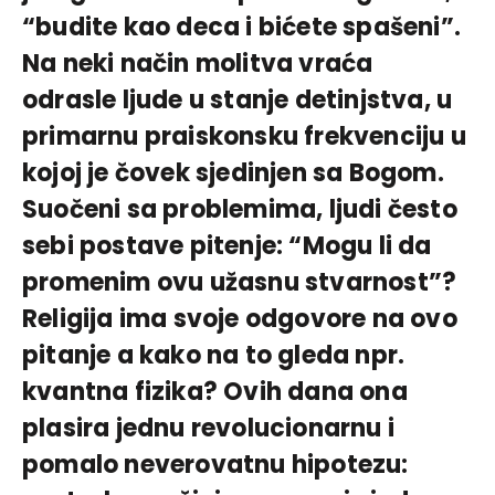
“budite kao deca i bićete spašeni”.
Na neki način molitva vraća
odrasle ljude u stanje detinjstva, u
primarnu praiskonsku frekvenciju u
kojoj je čovek sjedinjen sa Bogom.
Suočeni sa problemima, ljudi često
sebi postave pitenje: “Mogu li da
promenim ovu užasnu stvarnost”?
Religija ima svoje odgovore na ovo
pitanje a kako na to gleda npr.
kvantna fizika? Ovih dana ona
plasira jednu revolucionarnu i
pomalo neverovatnu hipotezu: