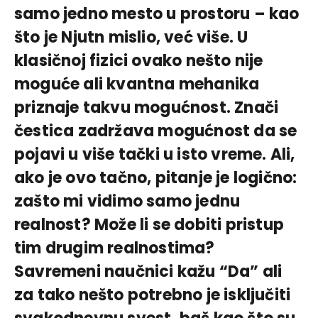
samo jedno mesto u prostoru – kao
što je Njutn mislio, već više. U
klasičnoj fizici ovako nešto nije
moguće ali kvantna mehanika
priznaje takvu mogućnost. Znači
čestica zadržava mogućnost da se
pojavi u više tački u isto vreme. Ali,
ako je ovo tačno, pitanje je logično:
zašto mi vidimo samo jednu
realnost? Može li se dobiti pristup
tim drugim realnostima?
Savremeni naučnici kažu “Da” ali
za tako nešto potrebno je isključiti