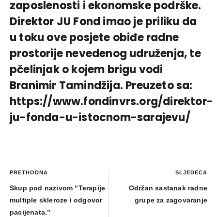
zaposlenosti i ekonomske podrške.
Direktor JU Fond imao je priliku da
u toku ove posjete obiđe radne
prostorije nevedenog udruženja, te
pčelinjak o kojem brigu vodi
Branimir Tamindžija. Preuzeto sa:
https://www.fondinvrs.org/direktor-
ju-fonda-u-istocnom-sarajevu/
PRETHODNA
SLJEDEĆA
Skup pod nazivom “Terapije
Održan sastanak radne
multiple skleroze i odgovor
grupe za zagovaranje
pacijenata.”