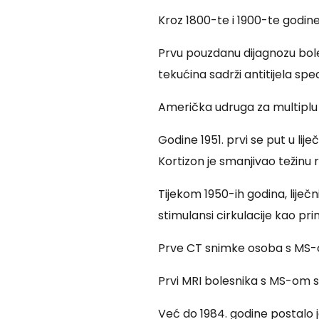
Kroz 1800-te i 1900-te godine 
Prvu pouzdanu dijagnozu bole
tekućina sadrži antitijela spe
Američka udruga za multiplu s
Godine 1951. prvi se put u li
Kortizon je smanjivao težinu r
Tijekom 1950-ih godina, liječn
stimulansi cirkulacije kao pri
Prve CT snimke osoba s MS-o
Prvi MRI bolesnika s MS-om sn
Već do 1984. godine postalo j