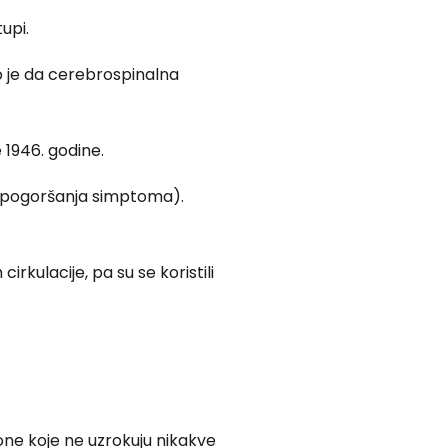
upi.
o je da cerebrospinalna
 1946. godine.
a (pogoršanja simptoma).
rkulacije, pa su se koristili
 one koje ne uzrokuju nikakve