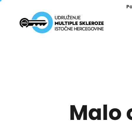
P
Malo o