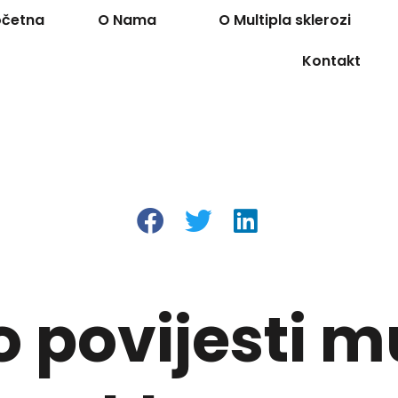
očetna
O Nama
O Multipla sklerozi
Kontakt
 povijesti m