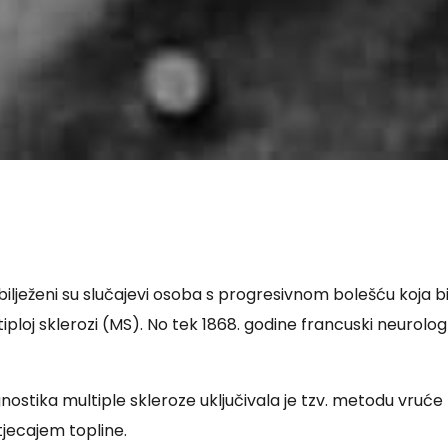
abilježeni su slučajevi osoba s progresivnom bolešću koja
loj sklerozi (MS). No tek 1868. godine francuski neurolo
jagnostika multiple skleroze uključivala je tzv. metodu vru
jecajem topline.