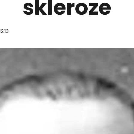
skleroze
12:13