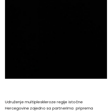
Udruženje multipleskleroze regije istočne
Hercegovine zajedno sa partnerima priprema