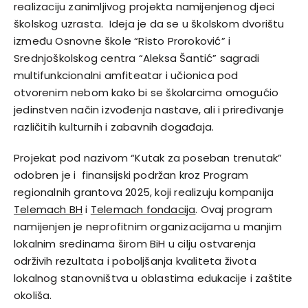
realizaciju zanimljivog projekta namijenjenog djeci
školskog uzrasta. Ideja je da se u školskom dvorištu
između Osnovne škole “Risto Proroković” i
Srednjoškolskog centra “Aleksa Šantić” sagradi
multifunkcionalni amfiteatar i učionica pod
otvorenim nebom kako bi se školarcima omogućio
jedinstven način izvođenja nastave, ali i priređivanje
različitih kulturnih i zabavnih događaja.
Projekat pod nazivom “Kutak za poseban trenutak”
odobren je i finansijski podržan kroz Program
regionalnih grantova 2025, koji realizuju kompanija
Telemach BH
i
Telemach fondacija
. Ovaj program
namijenjen je neprofitnim organizacijama u manjim
lokalnim sredinama širom BiH u cilju ostvarenja
održivih rezultata i poboljšanja kvaliteta života
lokalnog stanovništva u oblastima edukacije i zaštite
okoliša.