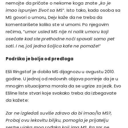
nemojte da pričate o nekome koga znate „
ko je
imao ispunjen život sa MS
“. Isto tako, kada osoba sa
MS govori o umoru, Dejv kaže da ne treba da
komentarišete koliko ste vi umorni. Po njegovim
rečima, “
umor usled MS nije ni nalik umoru koji
osećate kad ste prethodne noći spavali samo pet
sati. I ne, još jedna šoljica kafe ne pomaže
!“
Podrška je bolja od predloga
Ešli Ringstaf je dobila MS dijagnozu u avgustu 2010.
godine. U jednoj od redovnih objava pominje da je u
mnogim situacijama morala da se ugrize za jezik. Evo
Ešline liste stvari koje svakako treba da izbegavate
da kažete:
Zar ne izgledaš suviše zdravo da bi imao/la MS?,
Probaj ovu lekovitu biljku, pomogla je prijatelju
sestre ujaka mog rođaka koji ima MS, Pa zar ne