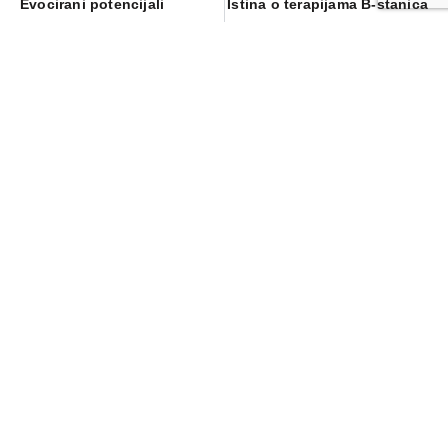
Evocirani potencijali
Istina o terapijama B-stanica
i tinjajućoj MS
ODGOVORI
Vaša adresa e-pošte neće biti objavljena.
Obavezna
polja su označena sa
* (obavezno)
Komentar
* (obavezno)
Ime
* (obavezno)