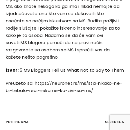
MS, ako znate nekoga ko ga ima i nikad nemojte da
izjednačavate ono što vam se dešava ili što
osećate sa nečijim iskustvom sa MS. Budite pažljivi i
radije slušajte i pokažite iskreno interesovanje za to
kako je ta osoba. Nadamo se da će vam ovi
saveti
MS
blogera pomoći da na pravi način
razgovarate sa osobom sa MS i sprečiti vas da
kažete nešto pogrešno.
Izvor:
5 MS Bloggers Tell Us What Not to Say to Them
Preuzeto sa: https://neuronet.rs/ms/sta-nikako-ne-
bi-tebalo-reci-nekome-ko-zivi-sa-ms/
PRETHODNA
SLJEDEĆA