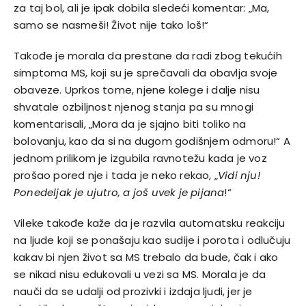
za taj bol, ali je ipak dobila sledeći komentar: „Ma,
samo se nasmeši! Život nije tako loš!“
Takođe je morala da prestane da radi zbog tekućih
simptoma
MS
, koji su je sprečavali da obavlja svoje
obaveze. Uprkos tome, njene kolege i dalje nisu
shvatale ozbiljnost njenog stanja pa su mnogi
komentarisali, „Mora da je sjajno biti toliko na
bolovanju, kao da si na dugom godišnjem odmoru!“ A
jednom prilikom je izgubila ravnotežu kada je voz
prošao pored nje i tada je neko rekao, „
Vidi nju!
Ponedeljak je ujutro, a još uvek je pijana
!“
Vileke takođe kaže da je razvila automatsku reakciju
na ljude koji se ponašaju kao sudije i porota i odlučuju
kakav bi njen život sa MS trebalo da bude, čak i ako
se nikad nisu edukovali u vezi sa MS. Morala je da
nauči da se udalji od prozivki i izdaja ljudi, jer je