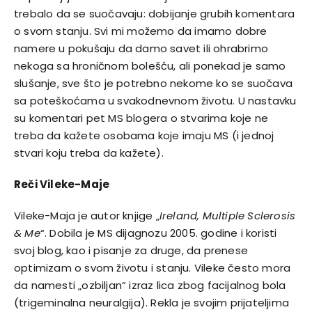
trebalo da se suočavaju: dobijanje grubih komentara
o svom stanju. Svi mi možemo da imamo dobre
namere u pokušaju da damo savet ili ohrabrimo
nekoga sa hroničnom bolešću, ali ponekad je samo
slušanje, sve što je potrebno nekome ko se suočava
sa poteškoćama u svakodnevnom životu. U nastavku
su komentari pet MS blogera o stvarima koje ne
treba da kažete osobama koje imaju
MS
(i jednoj
stvari koju treba da kažete).
Reči Vileke-Maje
Vileke-Maja je autor knjige „
Ireland, Multiple Sclerosis
& Me
“. Dobila je MS dijagnozu 2005. godine i koristi
svoj blog, kao i pisanje za druge, da prenese
optimizam o svom životu i stanju. Vileke često mora
da namesti „ozbiljan“ izraz lica zbog facijalnog bola
(trigeminalna neuralgija). Rekla je svojim prijateljima