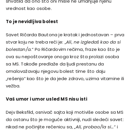
shvatila da ono što oni misle ne umanjuje njenu
vrednost kao osobe.
To je nevidljiva bolest
Savet Ričarda Bautona je kratak i jednostavan – prva
stvar koju ne treba reći je: „
Ali, ne izgledaš kao da si
bolestan/a.“
Po Ričardovim rečima, fraze kao što je
ova su nepoštovanje onoga kroz šta prolazi osoba
sa
MS
. Takođe predlaže da ljudi prestanu da
omalovažavaju njegovu bolest time što daju
„rešenja“ kao što je da jede zdravo, uzima vitamine ili
vežba.
Vaš umor i umor usled MS nisu isti
Dejv Beksfild, osnivač sajta koji motiviše osobe sa MS
da ostanu što je moguće aktivniji, nudi sledeći savet:
nikad ne počinjite rečenicu sa, „
Ali, probao/la si…“
i