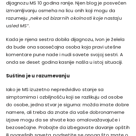
dijagnozu MS 10 godina ranije. Njen blog je posvećen
izmamljivanju osmeha na licu onih koji mogu da
razumeju „
neke od bizarnih okolnosti koje nastaju
usled MS
“.
Kada je njena sestra dobila dijagnozu, Ivon je želela
da bude ona saosećajna osoba koja pravi utešne
komentare pune nade i nudi savete svojoj sestri. A
onda se deset godina kasnije našla u istoj situaciji.
Suština je u razumevanju
Iako je MS izuzetno nepredvidivo stanje sa
simptomima i ozbiljnošću koji se razlikuju od osobe
do osobe, jedna stvar je sigurna: možda imate dobre
namere, ali treba da znate da vaše dobronamerne
izjave mogu da se shvate kao omalovažavajuće i
bezosećajne. Probajte da izbegavate davanje opštih
ili pogrešnih saveta, podsetite se onoga što znate o