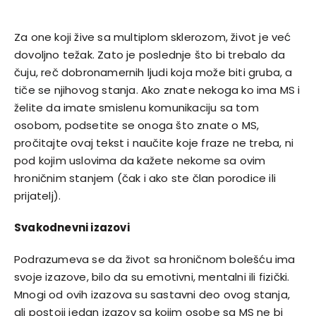
Za one koji žive sa multiplom sklerozom, život je već
dovoljno težak. Zato je poslednje što bi trebalo da
čuju, reč dobronamernih ljudi koja može biti gruba, a
tiče se njihovog stanja. Ako znate nekoga ko ima
MS
i
želite da imate smislenu komunikaciju sa tom
osobom, podsetite se onoga što znate o MS,
pročitajte ovaj tekst i naučite koje fraze ne treba, ni
pod kojim uslovima da kažete nekome sa ovim
hroničnim stanjem (čak i ako ste član porodice ili
prijatelj).
Svakodnevni izazovi
Podrazumeva se da život sa hroničnom bolešću ima
svoje izazove, bilo da su emotivni, mentalni ili fizički.
Mnogi od ovih izazova su sastavni deo ovog stanja,
ali postoji jedan izazov sa kojim osobe sa MS ne bi