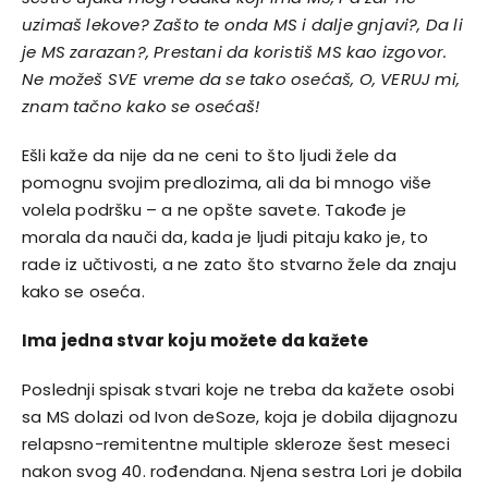
uzimaš lekove? Zašto te onda MS i dalje gnjavi?, Da li
je MS zarazan?, Prestani da koristiš MS kao izgovor.
Ne možeš SVE vreme da se tako osećaš, O, VERUJ mi,
znam tačno kako se osećaš!
Ešli kaže da nije da ne ceni to što ljudi žele da
pomognu svojim predlozima, ali da bi mnogo više
volela podršku – a ne opšte savete. Takođe je
morala da nauči da, kada je ljudi pitaju kako je, to
rade iz učtivosti, a ne zato što stvarno žele da znaju
kako se oseća.
Ima jedna stvar koju možete da kažete
Poslednji spisak stvari koje ne treba da kažete osobi
sa MS dolazi od Ivon deSoze, koja je dobila dijagnozu
relapsno-remitentne multiple skleroze šest meseci
nakon svog 40. rođendana. Njena sestra Lori je dobila