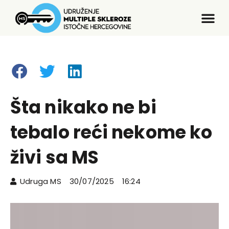
Šta nikako ne bi
tebalo reći nekome ko
živi sa MS
Udruga MS
30/07/2025
16:24