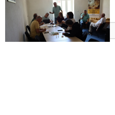
U UDRUŽENJU MS PREDSTAVLJEN
NAČIN PRAVLJENJA PROPOLIS KAPI I
SPREJA
03/08/2026
U prostorijama Udruženja oboljelih od multiple
skleroze u Nevesinju održana je četvrta po redu
edukativna radionica pod nazivom „Pravljenje