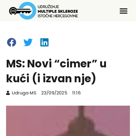
MS: Novi “cimer” u
kući (i izvan nje)
Udruga MS
23/09/2025
11:16