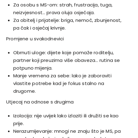
Za osobu s MS-om: strah, frustracija, tuga,
neizvjesnost… prava oluja osjećaja.
Za obitelj i prijatelje: briga, nemoć, zbunjenost,
pa čak i osjećaj krivnje.
Promjene u svakodnevici
Obrnuti uloge: dijete koje pomaže roditelju,
partner koji preuzima više obaveza… rutina se
potpuno mijenja.
Manje vremena za sebe: lako je zaboraviti
vlastite potrebe kad je fokus stalno na
drugome.
Utjecaj na odnose s drugima
Izolacija: nije uvijek lako izlaziti ili družiti se kao
prije.
Nerazumijevanje: mnogi ne znaju što je MS, pa