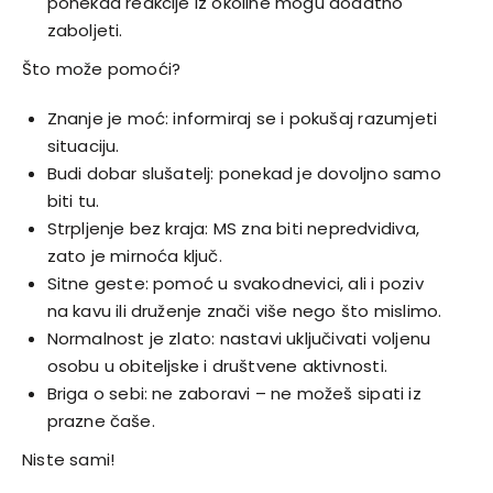
ponekad reakcije iz okoline mogu dodatno
zaboljeti.
Što može pomoći?
Znanje je moć: informiraj se i pokušaj razumjeti
situaciju.
Budi dobar slušatelj: ponekad je dovoljno samo
biti tu.
Strpljenje bez kraja: MS zna biti nepredvidiva,
zato je mirnoća ključ.
Sitne geste: pomoć u svakodnevici, ali i poziv
na kavu ili druženje znači više nego što mislimo.
Normalnost je zlato: nastavi uključivati voljenu
osobu u obiteljske i društvene aktivnosti.
Briga o sebi: ne zaboravi – ne možeš sipati iz
prazne čaše.
Niste sami!