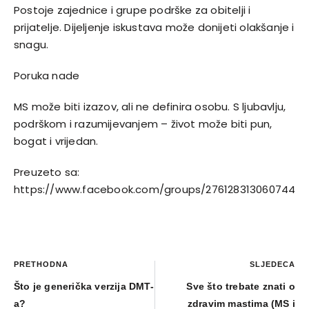
Postoje zajednice i grupe podrške za obitelji i
prijatelje. Dijeljenje iskustava može donijeti olakšanje i
snagu.
Poruka nade
MS može biti izazov, ali ne definira osobu. S ljubavlju,
podrškom i razumijevanjem – život može biti pun,
bogat i vrijedan.
Preuzeto sa:
https://www.facebook.com/groups/276128313060744
PRETHODNA
SLJEDEĆA
Što je generička verzija DMT-
Sve što trebate znati o
a?
zdravim mastima (MS i