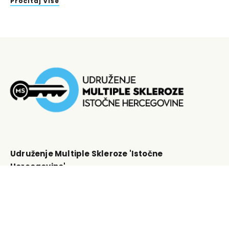
Pročitaj više
Udruženje Multiple Skleroze 'Istočne
Hercegovine'
Lapčevine bb, 88280 Nevesinje, BiH
Zastupnik: Branimir Tamindžija
info@multiplaskleroza.ba
ID Broj: 4401407190008