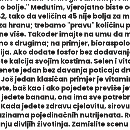
 to bolje." Međutim, vjerojatno biste 
42, tako da veličina 45 nije bolja za m
i za hranu; trebamo "pravu" količinu 
li ne više. Također imajte na umu da
no s drugima; na primjer, bioraspoloži
a. Ako dodate fosfor bez dodavanj
ete kalcija svojim kostima. Selen i vi
enete jedan bez davanja poticaja d
. Još jedan klasičan primjer je vitami
ete, baš kao i ako pojedete previše je
 jedete bananu, ona ima sve potrebne
Kada jedete zdravu cjelovitu, sirovu
razinama pojedinačnih nutrijenata. R
ju divljih životinja. Zamislite scenu 