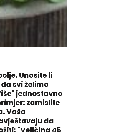
olje. Unosite li
 da svi želimo
 "Više" jednostavno
rimjer: zamislite
ca. Vaša
bavještavaju da
iti: "Veličina 45