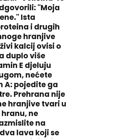
odgovorili: "Moja
ene." Ista
proteina i drugih
 mnoge hranjive
vi kalcij ovisi o
a duplo više
tamin E djeluju
rugom, nećete
n A: pojedite ga
tre. Prehrana nije
 hranjive tvari u
 hranu, ne
azmislite na
dva lava koji se