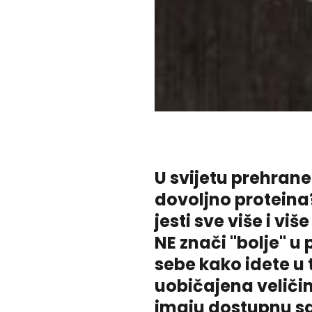
U svijetu prehrane 
dovoljno proteina?
jesti sve više i viš
NE znači "bolje" u
sebe kako idete u 
uobičajena veličin
imaju dostupnu sam