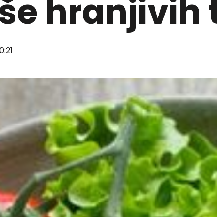
še hranjivih 
0:21