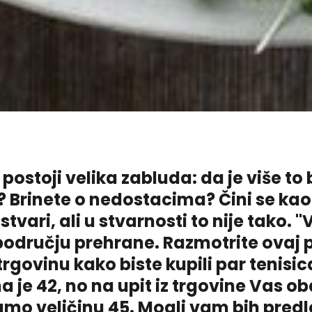
postoji velika zabluda: da je više to b
 Brinete o nedostacima? Čini se kao
e stvari, ali u stvarnosti to nije tako.
 području prehrane. Razmotrite ovaj p
trgovinu kako biste kupili par tenisi
a je 42, no na upit iz trgovine Vas o
o veličinu 45. Mogli vam bih predlož