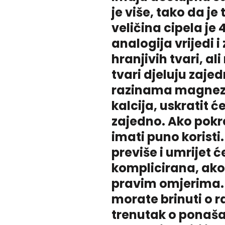
je više, tako da je
veličina cipela je 
analogija vrijedi 
hranjivih tvari, a
tvari djeluju zajed
razinama magnezij
kalcija, uskratit ć
zajedno. Ako pokr
imati puno koristi
previše i umrijet ć
komplicirana, ako
pravim omjerima. 
morate brinuti o 
trenutak o ponašan