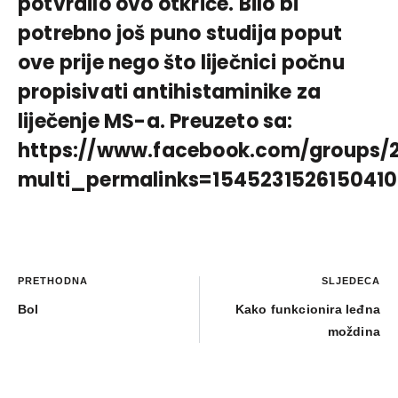
potvrdilo ovo otkriće. Bilo bi
potrebno još puno studija poput
ove prije nego što liječnici počnu
propisivati antihistaminike za
liječenje MS-a. Preuzeto sa:
https://www.facebook.com/groups/
multi_permalinks=15452315261504
PRETHODNA
SLJEDEĆA
Bol
Kako funkcionira leđna
moždina