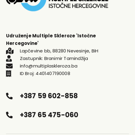
Udruženje Multiple Skleroze 'Istočne
Hercegovine'
Lapčevine bb, 88280 Nevesinje, BiH
Zastupnik: Branimir Tamindžija
info@multiplaskleroza.ba
ID Broj: 4401407190008
+387 59 602-858
+387 65 475-060