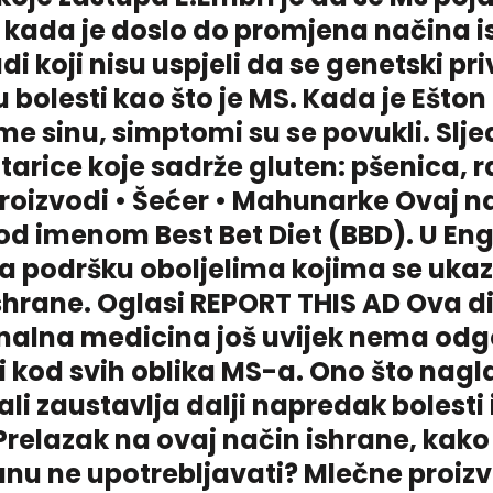
e kada je doslo do promjena načina 
di koji nisu uspjeli da se genetski pr
u bolesti kao što je MS. Kada je Ešto
me sinu, simptomi su se povukli. Slj
Žitarice koje sadrže gluten: pšenica, r
 proizvodi • Šećer • Mahunarke Ovaj n
d imenom Best Bet Diet (BBD). U Eng
 podršku oboljelima kojima se ukaz
hrane. Oglasi REPORT THIS AD Ova dij
nalna medicina još uvijek nema odg
i kod svih oblika MS-a. Ono što nag
k ali zaustavlja dalji napredak bolesti
Prelazak na ovaj način ishrane, kako 
anu ne upotrebljavati? Mlečne proiz