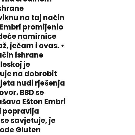
ishrane
iviknu na taj način
n Embri promijenio
edeće namirnice
až, ječam i ovas. •
ačin ishrane
leskoj je
uje na dobrobit
eta nudi rješenja
ovor. BBD se
lašava Ešton Embri
 i popravlja
se savjetuje, je
vode Gluten