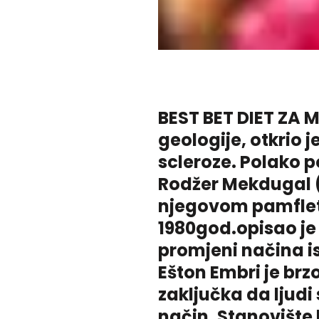
BEST BET DIET ZA M
geologije, otkrio 
scleroze. Polako p
Rodžer Mekdugal (č
njegovom pamfletu
1980god.opisao je 
promjeni načina i
Ešton Embri je brz
zaključka da ljud
način. Stanovište 