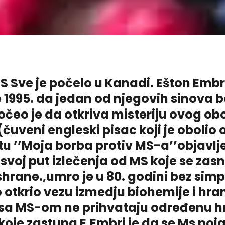
S Sve je počelo u Kanadi. Ešton Embr
je 1995. da jedan od njegovih sinova 
očeo je da otkriva misteriju ovog ob
uveni engleski pisac koji je obolio 
 ’’Moja borba protiv MS-a’’objavlj
svoj put izlečenja od MS koje se zasn
shrane.,umro je u 80. godini bez si
o otkrio vezu izmedju biohemije i hra
i sa MS-om ne prihvataju određenu h
koje zastupa E.Embri je da se Ms poj