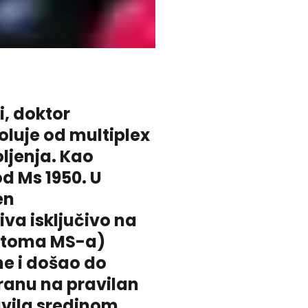
i, doktor
boluje od multiplex
oljenja. Kao
od Ms 1950. U
en
iva isključivo na
mptoma MS-a)
ne i došao do
ranu na pravilan
avila sredinom