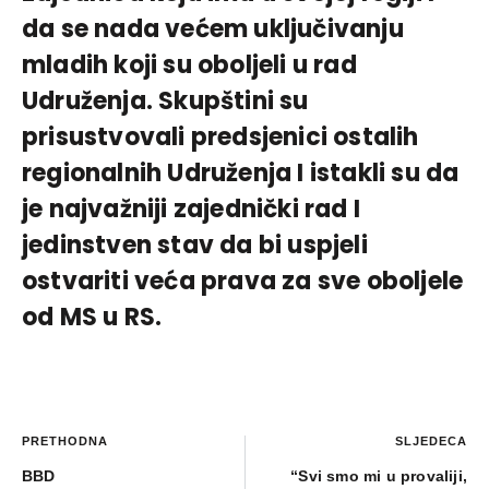
da se nada većem uključivanju
mladih koji su oboljeli u rad
Udruženja. Skupštini su
prisustvovali predsjenici ostalih
regionalnih Udruženja I istakli su da
je najvažniji zajednički rad I
jedinstven stav da bi uspjeli
ostvariti veća prava za sve oboljele
od MS u RS.
PRETHODNA
SLJEDEĆA
BBD
“Svi smo mi u provaliji,