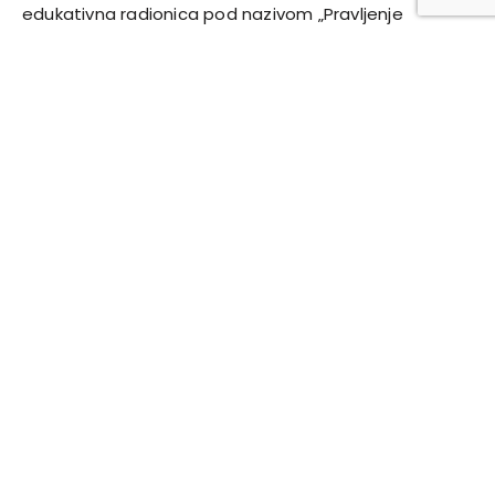
edukativna radionica pod nazivom „Pravljenje
propolis kapi i spreja“. Ova aktivnost
Pročitaj više
Med za najmlađe